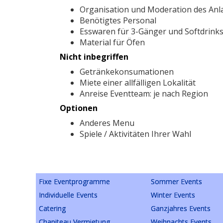
Organisation und Moderation des Anl
Benötigtes Personal
Esswaren für 3-Gänger und Softdrink
Material für Öfen
Nicht inbegriffen
Getränkekonsumationen
Miete einer allfälligen Lokalität
Anreise Eventteam: je nach Region
Optionen
Anderes Menu
Spiele / Aktivitäten Ihrer Wahl
Fixe Eventprogramme
Sommer Events
Individuelle Events
Winter Events
Catering
Ganzjahres Events
Chapiteau Vermietung
Weihnachts Events