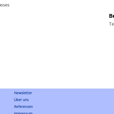
asses
B
s
Te
Newsletter
Über uns
Referenzen
Impressum